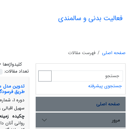
فعالیت بدنی و سالمندی
صفحه اصلی
فهرست مقالات
کلیدواژه‌ها 
تعداد مقالات:
جستجوی پیشرفته
تدوین مدل سا
طریق فرسودگ
دوره 1، شماره 1، تابستان 1403، صفحه
صفحه اصلی
سهیل اقبالی
چکیده
زمین
مرور
روانی آنان د