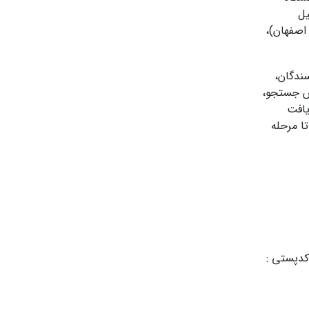
یل
 اصفهان)،
ندگان،
ش جستجو،
یافت
ا مرحله
کدپستی :