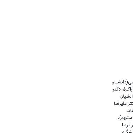
چی(دانشیار،
راک)، دکتر
نشیار،
تر علیرضا
اد،
 مشهد)،
فریبا
نشگاه