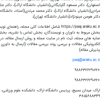
اصفهان)، دکتر مسعود گلپایگانی(دانشیار، دانشگاه اراک)، دکتر جل
مرادی(دانشیار، دانشگاه اراک)، دکتر محمد مرندی(استاد، دانشگاه
دکتر هومن مینونژاد(دانشیار دانشگاه تهران)،
https://paaj.araku.ac.ir
شامل اطلاعات کلی مجله، راهنمای نویس
بخش مربوط به داوران و نویسندگان، بخش تماس با نشریه، بخ
نمایه های مجله، ثبت نام در سایت مجله و روش ارسال مقاله، در
الکترونیکی مقالات و بررسی روند بررسی مقالات (ارسال به داوری ت
پذیرش مقاله)
paaj@araku.ac.ir
+988632629022
+988632629022
اراک: میدان بسیج، پردیس دانشگاه اراک، دانشکده علوم ورزشی، 
3815688349