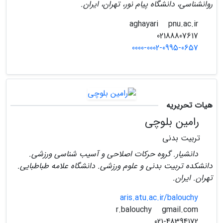
روانشناسی، دانشگاه پیام نور، تهران، ایران.
pnu.ac.ir
aghayari
02188807617
0000-0002-0995-0657
هیات تحریریه
رامین بلوچی
تربیت بدنی
دانشیار. گروه حرکات اصلاحی و آسیب شناسی ورزشی.
دانشکده تربیت بدنی و علوم ورزشی. دانشگاه علامه طباطبایی.
تهران. ایران.
aris.atu.ac.ir/balouchy
gmail.com
r.balouchy
021-48394172