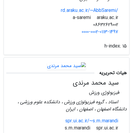
rd.araku.ac.ir/~AbbSaremi/
araku.ac.ir
a-saremi
08632629002
0000-0002-0113-1497
h-index:
15
هیات تحریریه
سید محمد مرندی
فیزیولوژی ورزش
استاد ، گروه فیزیولوژی ورزش ، دانشکده علوم ورزشی ،
دانشگاه اصفهان ، اصفهان ، ایران
spr.ui.ac.ir/~s.m.marandi
spr.ui.ac.ir
s.m.marandi