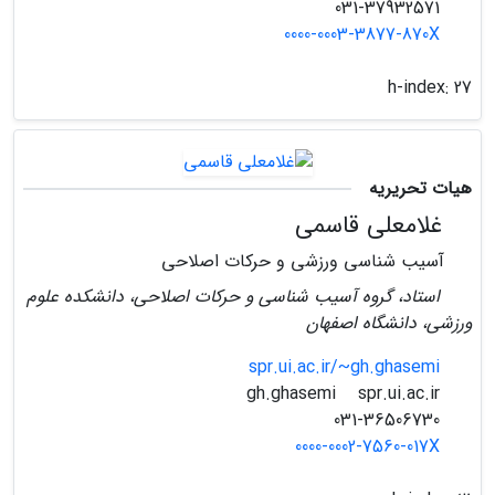
031-37932571
0000-0003-3877-870X
h-index:
27
هیات تحریریه
غلامعلی قاسمی
آسیب شناسی ورزشی و حرکات اصلاحی
استاد، گروه آسیب شناسی و حرکات اصلاحی، دانشکده علوم
ورزشی، دانشگاه اصفهان
spr.ui.ac.ir/~gh.ghasemi
spr.ui.ac.ir
gh.ghasemi
031-36506730
0000-0002-7560-017X