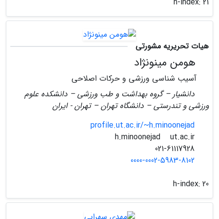
h-index:
21
هیات تحریریه مشورتی
هومن مینونژاد
آسیب شناسی ورزشی و حرکات اصلاحی
دانشیار – گروه بهداشت و طب ورزشی – دانشکده علوم
ورزشی و تندرستی – دانشگاه تهران – تهران - ایران
profile.ut.ac.ir/~h.minoonejad
ut.ac.ir
h.minoonejad
021-61117928
0000-0002-5983-8102
h-index:
20