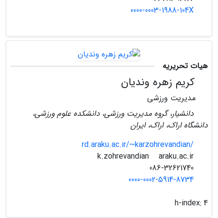
0000-0003-1988-104X
هیات تحریریه
کریم زهره وندیان
مدیریت ورزشی
دانشیار، گروه مدیریت ورزشی، دانشکده علوم ورزشی،
دانشگاه اراک، اراک، ایران
rd.araku.ac.ir/~karzohrevandian/
araku.ac.ir
k.zohrevandian
086-32621740
0000-0002-5914-8734
h-index:
4