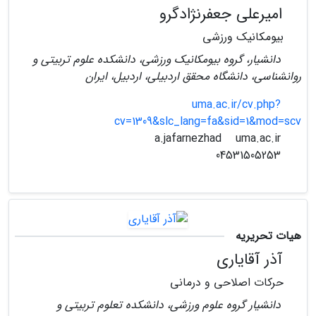
امیرعلی جعفرنژادگرو
بیومکانیک ورزشی
دانشیار، گروه بیومکانیک ورزشی، دانشکده علوم تربیتی و
روانشناسی، دانشگاه محقق اردبیلی، اردبیل، ایران
uma.ac.ir/cv.php?
cv=1309&slc_lang=fa&sid=1&mod=scv
uma.ac.ir
a.jafarnezhad
04531505253
هیات تحریریه
آذر آقایاری
حرکات اصلاحی و درمانی
دانشیار گروه علوم ورزشی، دانشکده تعلوم تربیتی و