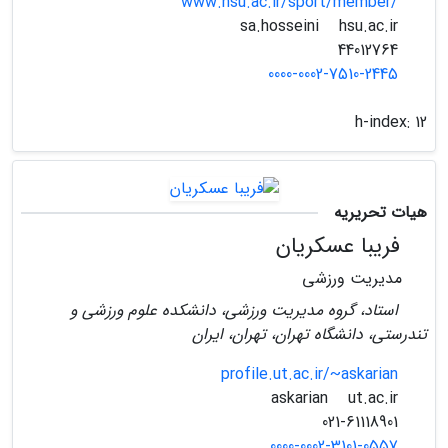
www.hsu.ac.ir/sport/member/
hsu.ac.ir
sa.hosseini
44012764
0000-0002-7510-2445
h-index:
12
هیات تحریریه
فریبا عسکریان
مدیریت ورزشی
استاد، گروه مدیریت ورزشی، دانشکده علوم ورزشی و
تندرستی، دانشگاه تهران، تهران، ایران
profile.ut.ac.ir/~askarian
ut.ac.ir
askarian
021-61118901
0000-0002-3101-0557