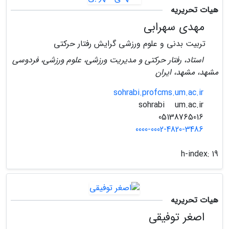
هیات تحریریه
مهدی سهرابی
تربیت بدنی و علوم ورزشی گرایش رفتار حرکتی
استاد، رفتار حرکتی و مدیریت ورزشی، علوم ورزشی، فردوسی
مشهد، مشهد، ایران
sohrabi.profcms.um.ac.ir
um.ac.ir
sohrabi
05138765016
0000-0002-4820-3486
h-index:
19
هیات تحریریه
اصغر توفیقی