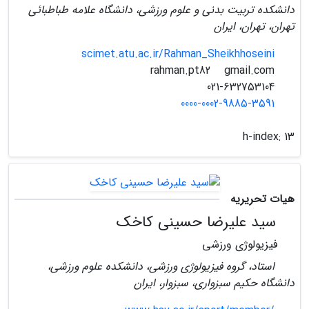
دانشکده تربیت بدنی و علوم ورزشی، دانشگاه علامه طباطبائی
تهران، تهران، ایران
scimet.atu.ac.ir/Rahman_Sheikhhoseini
gmail.com
rahman.pt82
021-632753104
0000-0002-9885-3591
h-index:
13
هیات تحریریه
سید علیرضا حسینی کاخک
فیزیولوژی ورزشی
استاد، گروه فیزیولوژی ورزشی، دانشکده علوم ورزشی،
دانشگاه حکیم سبزواری، سبزوار، ایران