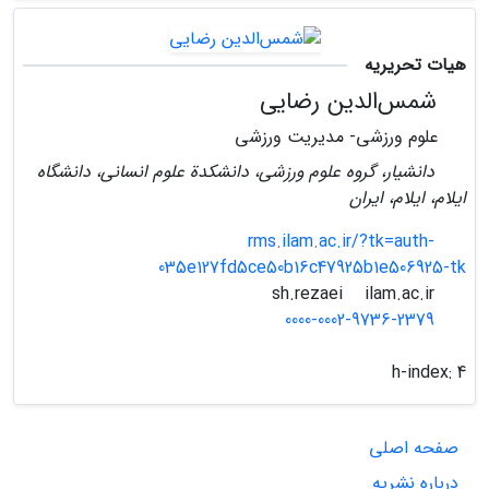
هیات تحریریه
شمس‌الدین رضایی
علوم ورزشی- مدیریت ورزشی
دانشیار، گروه علوم ورزشی، دانشکدة علوم انسانی، دانشگاه
ایلام، ایلام، ایران
rms.ilam.ac.ir/?tk=auth-
035e127fd5ce50b16c47925b1e506925-tk
ilam.ac.ir
sh.rezaei
0000-0002-9736-2379
h-index:
4
صفحه اصلی
درباره نشریه